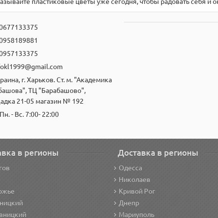
казывайте пластиковые цветы уже сегодня, чтобы радовать себя и
0677133375
0958189881
0957133375
fokl1999@gmail.com
раина, г. Харьков. Ст. м. "Академика
башова", ТЦ "Барабашово",
адка 21-05 магазин № 192
Пн. - Вс. 7:00- 22:00
авка в регионы
Доставка в регионы
гов
Одесса
Николаев
ожье
Кривой Рог
ницкий
Днепр
вницкий
Мариуполь