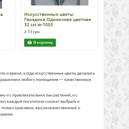
за
Искусственные цветы
Искусств
Гвоздика Одиночная цветная
Ромашка 
32 см ю-1055
ю-2252
2.13 грн.
88.80 грн.
В корзину
В корз
ло и время, когда искусственные цветы делались
м украшением любого помещения — качественные
но и с привлекательностью растений, и с
wers каждый посетитель сможет выбрать и
м только красивые, высококачественные и
краине.