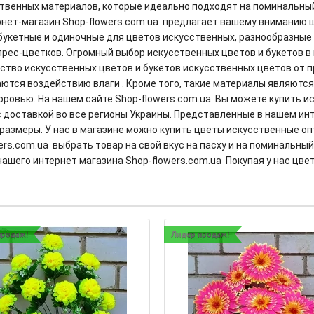
твенных материалов, которые идеально подходят на поминальны
ернет-магазин Shop-flowers.com.ua предлагает вашему вниманию
 букетные и одиночные для цветов искусственных, разнообразные
прес-цветков. Огромный выбор искусственных цветов и букетов в
ество искусственных цветов и букетов искусственных цветов от
аются воздействию влаги . Кроме того, такие материалы являютс
ровью. На нашем сайте Shop-flowers.com.ua Вы можете купить и
 доставкой во все регионы Украины. Представленные в нашем инт
размеры. У нас в магазине можно купить цветы искусственные о
rs.com.ua выбрать товар на свой вкус на пасху и на поминальны
ашего интернет магазина Shop-flowers.com.ua Покупая у нас цве
продаж!
Лидер продаж!