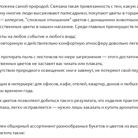
ложена самой природой. Связана такая привязанность с тем, какую
тому многие люди высаживают палисадники, покупают цветы в горш
 — аллергия, "сложные отношения" цветов с домашними животными
кусственные цветы в нашем магазине. Среди главных преимуществ 
еты на любое событие и любого вида;
еповторимую и действительно комфортную атмосферу довольно легк
: протирать пыль с листочков по мере загрязнения — этого достато
венных цветов не заставят вас чихать или плакать;
утствии природного освещения: они е завянут, не потеряют свой пе
ии в интерьере: для офисов, кафе, отелей, квартир, домов и любы
ны времени года.
ветов позволяют добиться такого результата, что изделия практи
запаха, легко исправляется — нужно лишь заказать и купить аромат
влен обширный ассортимент разнообразных букетов и цветов из вы
етить такие: