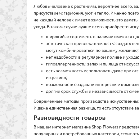
Любовь человека к растениям, вероятнее всего, за
присутствием: гармония, уют и тепло. Именно поэ
не каждый человек имеет возможность это делать
ухода. В таком случае лучше всего приобрести ис
широкий ассортимент: в наличии имеются цв
эстетическая привлекательность: создать н
могут комбинироваться по вашему желанию;
нет надобности в регулярном поливе и уходе
гипоаллергенность: запах и пыльца от искусст
есть возможность использовать даже при отс
и красиво;
возможность создавать интересные композиц
долгий срок службы и независимость от сме
Современные методы производства искусственных ц
И даже единственная разница, то есть отсутствие 
Разновидности товаров
В нашем интернет-магазине Shop-Flowers предста
популярных и востребованных категории, стоит отм