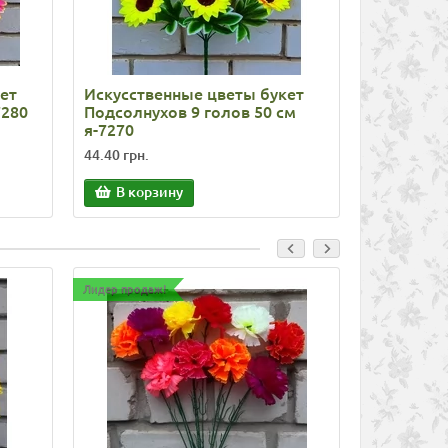
ет
Искусственные цветы букет
Искусств
7280
Подсолнухов 9 голов 50 см
Хризанте
я-7270
я-7258
44.40 грн.
32.86 грн.
В корзину
В корз
Лидер продаж!
Лидер продаж