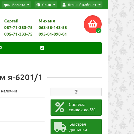
грн.
Валюта
Язык
Личный кабинет
Сергей
Михаил
067-71-333-75
063-56-143-53
0
095-71-333-75
095-81-898-81
м я-6201/1
В наличии
Система
скидок до 5%
Быстрая
доставка