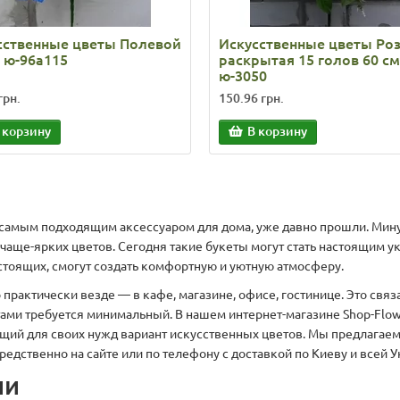
сственные цветы Полевой
Искусственные цветы Ро
м ю-96а115
раскрытая 15 голов 60 см
ю-3050
грн.
150.96 грн.
 корзину
В корзину
 самым подходящим аксессуаром для дома, уже давно прошли. Мину
ричаще-ярких цветов. Сегодня такие букеты могут стать настоящи
астоящих, смогут создать комфортную и уютную атмосферу.
рактически везде — в кафе, магазине, офисе, гостинице. Это связа
тами требуется минимальный. В нашем интернет-магазине Shop-Flo
ящий для своих нужд вариант искусственных цветов. Мы предлагае
едственно на сайте или по телефону с доставкой по Киеву и всей У
ии