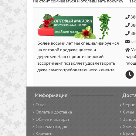
Не стоит сомневаться и откладывать покупку — за
38
38
38
sa
Более восьми лет мы специализируемся
на оптовой продаже цветов и
Ук
деревьев.Наш сервис и широкий
Бара
аcсортимент позволяет удовлетворить
площ
даже самого требовательного клиента.
Информация
Дост
О нас
Черни
Оплата и доставка
Сумы
Обмен и возврат
Запор
Система скидок
Хмель
Контакты
Кропи