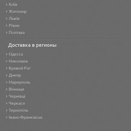
Київ
Житомир
Львів
Рівне
Полтава
Доставка в регионы
Одесса
Николаев
Кривой Рог
Днепр
Мариуполь
Вінниця
Чернівці
Черкаси
Тернопіль
Івано-Франківськ