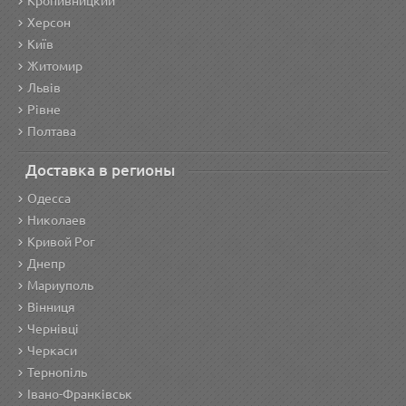
Кропивницкий
Херсон
Київ
Житомир
Львів
Рівне
Полтава
Доставка в регионы
Одесса
Николаев
Кривой Рог
Днепр
Мариуполь
Вінниця
Чернівці
Черкаси
Тернопіль
Івано-Франківськ