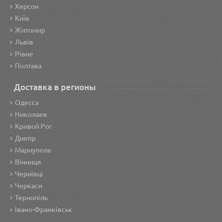
Херсон
Київ
Житомир
Львів
Рівне
Полтава
Доставка в регионы
Одесса
Николаев
Кривой Рог
Днепр
Мариуполь
Вінниця
Чернівці
Черкаси
Тернопіль
Івано-Франківськ