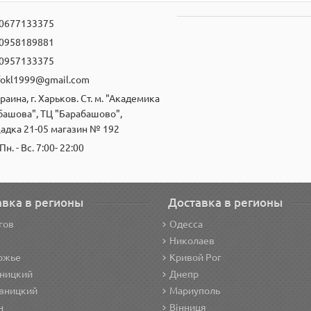
0677133375
0958189881
0957133375
fokl1999@gmail.com
раина, г. Харьков. Ст. м. "Академика
башова", ТЦ "Барабашово",
адка 21-05 магазин № 192
Пн. - Вс. 7:00- 22:00
авка в регионы
Доставка в регионы
гов
Одесса
Николаев
ожье
Кривой Рог
ницкий
Днепр
вницкий
Мариуполь
н
Вінниця