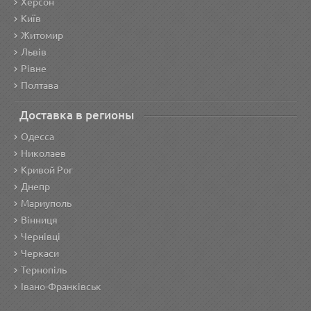
Херсон
Київ
Житомир
Львів
Рівне
Полтава
Доставка в регионы
Одесса
Николаев
Кривой Рог
Днепр
Мариуполь
Вінниця
Чернівці
Черкаси
Тернопіль
Івано-Франківськ