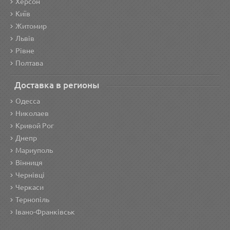
Херсон
Київ
Житомир
Львів
Рівне
Полтава
Доставка в регионы
Одесса
Николаев
Кривой Рог
Днепр
Мариуполь
Вінниця
Чернівці
Черкаси
Тернопіль
Івано-Франківськ