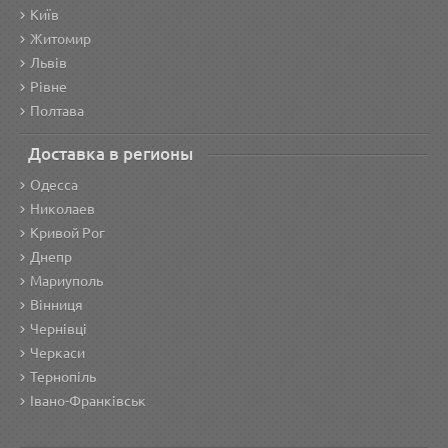
Київ
Житомир
Львів
Рівне
Полтава
Доставка в регионы
Одесса
Николаев
Кривой Рог
Днепр
Мариуполь
Вінниця
Чернівці
Черкаси
Тернопіль
Івано-Франківськ