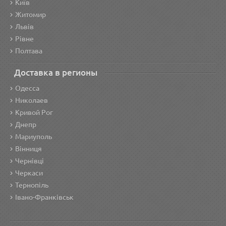
Київ
Житомир
Львів
Рівне
Полтава
Доставка в регионы
Одесса
Николаев
Кривой Рог
Днепр
Мариуполь
Вінниця
Чернівці
Черкаси
Тернопіль
Івано-Франківськ