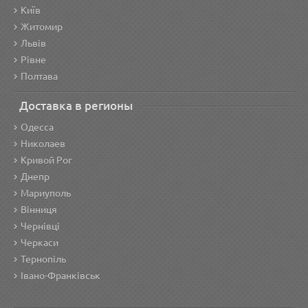
Київ
Житомир
Львів
Рівне
Полтава
Доставка в регионы
Одесса
Николаев
Кривой Рог
Днепр
Мариуполь
Вінниця
Чернівці
Черкаси
Тернопіль
Івано-Франківськ