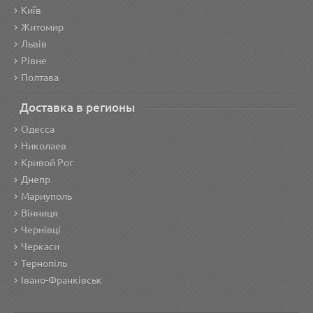
Київ
Житомир
Львів
Рівне
Полтава
Доставка в регионы
Одесса
Николаев
Кривой Рог
Днепр
Мариуполь
Вінниця
Чернівці
Черкаси
Тернопіль
Івано-Франківськ