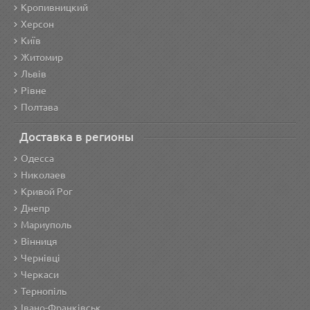
Кропивницкий
Херсон
Київ
Житомир
Львів
Рівне
Полтава
Доставка в регионы
Одесса
Николаев
Кривой Рог
Днепр
Мариуполь
Вінниця
Чернівці
Черкаси
Тернопіль
Івано-Франківськ