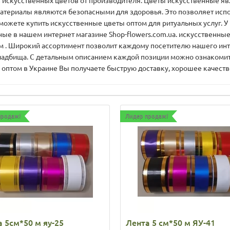
в искусственных цветов от производителя. Цветы искусственные яв
 материалы являются безопасными для здоровья. Это позволяет исп
 можете купить искусственные цветы оптом для ритуальных услуг. 
ые в нашем интернет магазине Shop-flowers.com.ua. искусственные
 . Широкий ассортимент позволит каждому посетителю нашего инте
 кладбища. С детальным описанием каждой позиции можно ознакомить
 оптом в Украине Вы получаете быструю доставку, хорошее качеств
продаж!
Лидер продаж!
 5см*50 м яу-25
Лента 5 см*50 м ЯУ-41