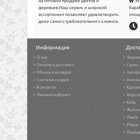
на оптовой продаже цветов и
Ук
деревьев.Наш сервис и широкий
Бара
аcсортимент позволяет удовлетворить
площ
даже самого требовательного клиента.
Информация
Дост
О нас
Черни
Оплата и доставка
Сумы
Обмен и возврат
Запор
Система скидок
Хмель
Контакты
Кропи
Личный кабинет
Херсо
Київ
Жито
Львів
Рівне
Полта