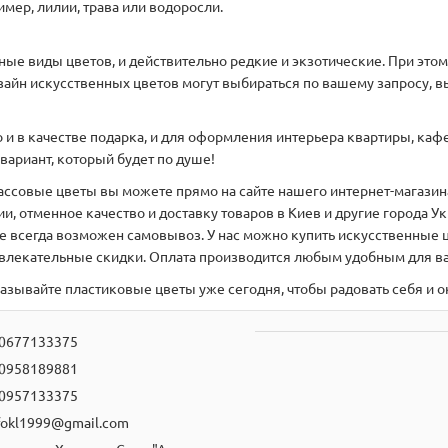
мер, лилии, трава или водоросли.
нные виды цветов, и действительно редкие и экзотические. При эт
айн искусственных цветов могут выбираться по вашему запросу, в
 в качестве подарка, и для оформления интерьера квартиры, кафе 
вариант, который будет по душе!
ассовые цветы вы можете прямо на сайте нашего интернет-магазина
, отменное качество и доставку товаров в Киев и другие города 
 всегда возможен самовывоз. У нас можно купить искусственные ц
ивлекательные скидки. Оплата производится любым удобным для ва
казывайте пластиковые цветы уже сегодня, чтобы радовать себя и
0677133375
0958189881
0957133375
fokl1999@gmail.com