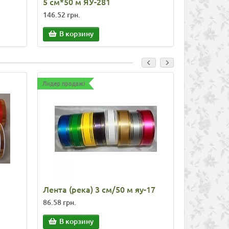
5 см*50 м ЯУ-281
8 см*50 м
146.52 грн.
155.40 грн.
В корзину
В корз
Лидер продаж!
Лидер продаж
Лента (река) 3 см/50 м яу-17
Лента 3 с
86.58 грн.
86.58 грн.
В корзину
В корз