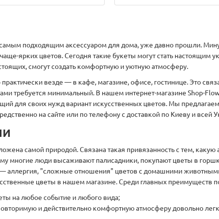
 самым подходящим аксессуаром для дома, уже давно прошли. Мину
ричаще-ярких цветов. Сегодня такие букеты могут стать настоящи
астоящих, смогут создать комфортную и уютную атмосферу.
рактически везде — в кафе, магазине, офисе, гостинице. Это связа
тами требуется минимальный. В нашем интернет-магазине Shop-Flo
ящий для своих нужд вариант искусственных цветов. Мы предлагае
едственно на сайте или по телефону с доставкой по Киеву и всей У
ии
ложена самой природой. Связана такая привязанность с тем, какую
тому многие люди высаживают палисадники, покупают цветы в горш
 — аллергия, "сложные отношения" цветов с домашними животными
кусственные цветы в нашем магазине. Среди главных преимуществ 
еты на любое событие и любого вида;
еповторимую и действительно комфортную атмосферу довольно легк