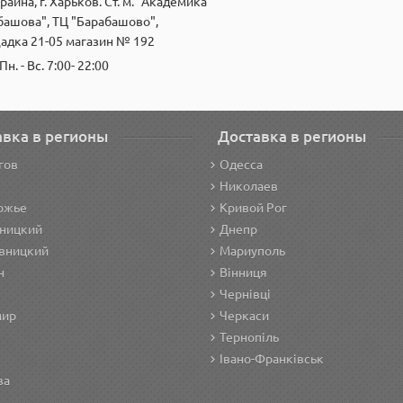
раина, г. Харьков. Ст. м. "Академика
башова", ТЦ "Барабашово",
адка 21-05 магазин № 192
Пн. - Вс. 7:00- 22:00
авка в регионы
Доставка в регионы
гов
Одесса
Николаев
ожье
Кривой Рог
ницкий
Днепр
вницкий
Мариуполь
н
Вінниця
Чернівці
мир
Черкаси
Тернопіль
Івано-Франківськ
ва