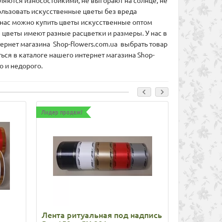
ляются износостойкими, не выгорают на солнце, не
ользовать искусственные цветы без вреда
У нас можно купить цветы искусственные оптом
 цветы имеют разные расцветки и размеры. У нас в
рнет магазина Shop-flowers.com.ua выбрать товар
ся в каталоге нашего интернет магазина Shop-
о и недорого.
Лидер продаж!
Лидер продаж
Лента ритуальная под надпись
Лента ри