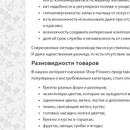
нет надобности в регулярном поливе и уходе
гипоаллергенность: запах и пыльца от искусст
есть возможность использовать даже при отс
и красиво;
возможность создавать интересные композиц
долгий срок службы и независимость от сме
Современные методы производства искусственных ц
И даже единственная разница, то есть отсутствие 
Разновидности товаров
В нашем интернет-магазине Shop-Flowers предста
популярных и востребованных категории, стоит отм
букеты разных форм и размеров;
экземпляры цветов, которые не нуждаются в
одиночные цветы, ветки, листья и дополнит
лианы, свисающие ветки, кусты;
головки, насадки, ножки цветов;
букеты и кусты в горшках;
фрукты, овощи, грибы и ягоды;