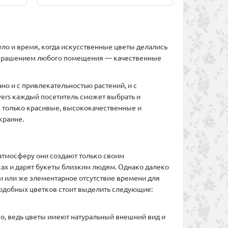
ло и время, когда искусственные цветы делались
м украшением любого помещения — качественные
но и с привлекательностью растений, и с
wers каждый посетитель сможет выбрать и
м только красивые, высококачественные и
краине.
 атмосферу они создают только своим
ках и дарят букеты близким людям. Однако далеко
 или же элементарное отсутствие времени для
подобных цветков стоит выделить следующие:
о, ведь цветы имеют натуральный внешний вид и