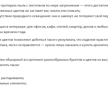
: протирать пыль с листочков по мере загрязнения — этого достато
венных цветов не заставят вас чихать или плакать;
утствии природного освещения: они е завянут, не потеряют свой пе
ии в интерьере: для офисов, кафе, отелей, квартир, домов и любы
ны времени года.
ветов позволяют добиться такого результата, что изделия практи
запаха, легко исправляется — нужно лишь заказать и купить аромат
влен обширный ассортимент разнообразных букетов и цветов из вы
етить такие:
 распаривании;
ельные элементы;