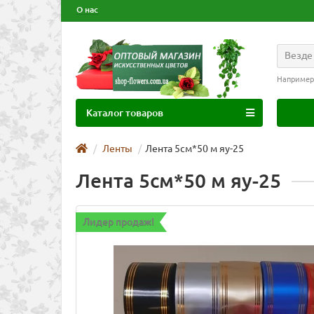
О нас
Везде
Например
Каталог товаров
Ленты
Лента 5см*50 м яу-25
Лента 5см*50 м яу-25
Лидер продаж!