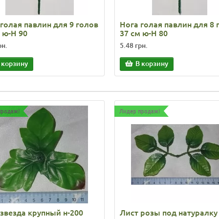
голая павлин для 9 голов
Нога голая павлин для 8 
 ю-Н 90
37 см ю-Н 80
рн.
5.48 грн.
 корзину
В корзину
продаж!
Лидер продаж!
 звезда крупный н-200
Лист розы под натуралку