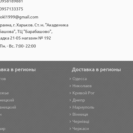
0958189881
0957133375
fokl1999@gmail.com
раина, г. Харьков. Ст. м. "Академика
башова", ТЦ "Барабашово",
адка 21-05 магазин № 192
Пн. - Вс. 7:00- 22:00
авка в регионы
Доставка в регионы
гов
Одесса
Николаев
ожье
Кривой Рог
ницкий
Днепр
вницкий
Мариуполь
н
Вінниця
Чернівці
мир
Черкаси