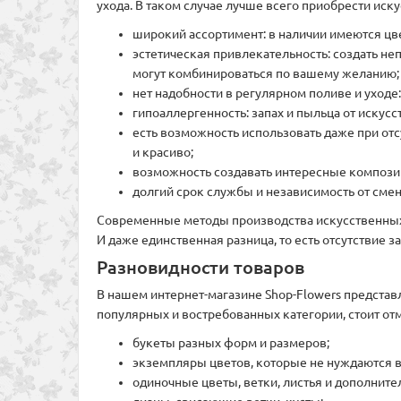
ухода. В таком случае лучше всего приобрести ис
широкий ассортимент: в наличии имеются цв
эстетическая привлекательность: создать н
могут комбинироваться по вашему желанию;
нет надобности в регулярном поливе и уходе
гипоаллергенность: запах и пыльца от искусст
есть возможность использовать даже при отс
и красиво;
возможность создавать интересные композиц
долгий срок службы и независимость от сме
Современные методы производства искусственных ц
И даже единственная разница, то есть отсутствие 
Разновидности товаров
В нашем интернет-магазине Shop-Flowers предста
популярных и востребованных категории, стоит отм
букеты разных форм и размеров;
экземпляры цветов, которые не нуждаются в
одиночные цветы, ветки, листья и дополнит