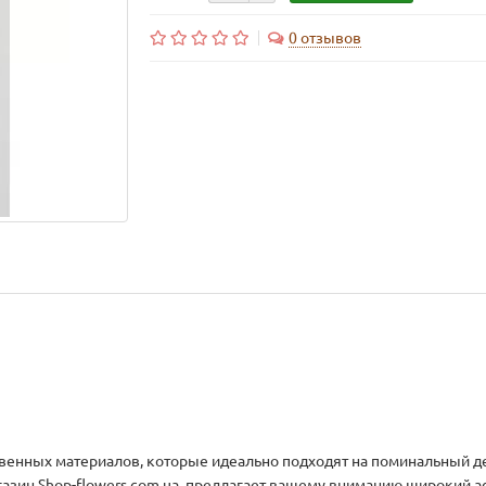
0 отзывов
венных материалов, которые идеально подходят на поминальный д
газин Shop-flowers.com.ua предлагает вашему вниманию широкий а