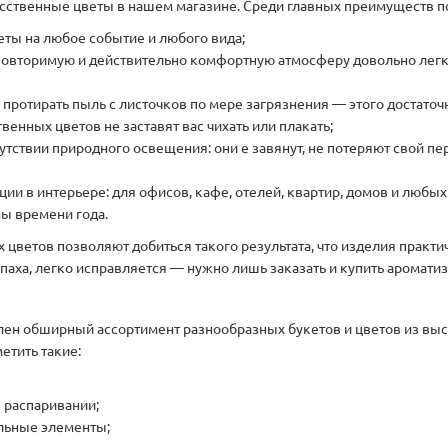
кусственные цветы в нашем магазине. Среди главных преимуществ 
еты на любое событие и любого вида;
еповторимую и действительно комфортную атмосферу довольно легк
: протирать пыль с листочков по мере загрязнения — этого достато
венных цветов не заставят вас чихать или плакать;
утствии природного освещения: они е завянут, не потеряют свой пе
ии в интерьере: для офисов, кафе, отелей, квартир, домов и любы
ны времени года.
ветов позволяют добиться такого результата, что изделия практи
запаха, легко исправляется — нужно лишь заказать и купить аромат
влен обширный ассортимент разнообразных букетов и цветов из вы
етить такие:
 распаривании;
ельные элементы;