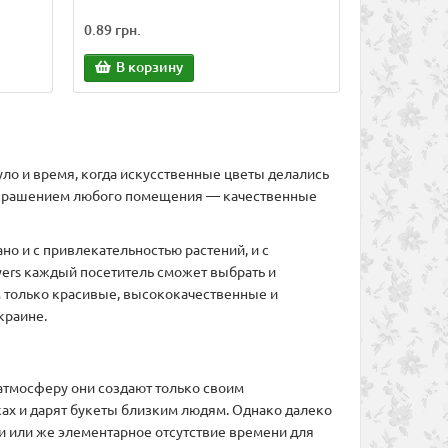
0.89 грн.
0.71 грн.
В корзину
В корз
ло и время, когда искусственные цветы делались
м украшением любого помещения — качественные
но и с привлекательностью растений, и с
wers каждый посетитель сможет выбрать и
м только красивые, высококачественные и
краине.
 атмосферу они создают только своим
ках и дарят букеты близким людям. Однако далеко
 или же элементарное отсутствие времени для