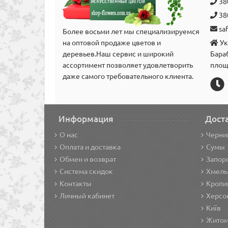
38
38
sa
Более восьми лет мы специализируемся
на оптовой продаже цветов и
Ук
деревьев.Наш сервис и широкий
Бара
аcсортимент позволяет удовлетворить
площ
даже самого требовательного клиента.
Информация
Дост
О нас
Черни
Оплата и доставка
Сумы
Обмен и возврат
Запор
Система скидок
Хмель
Контакты
Кропи
Личный кабинет
Херсо
Київ
Жито