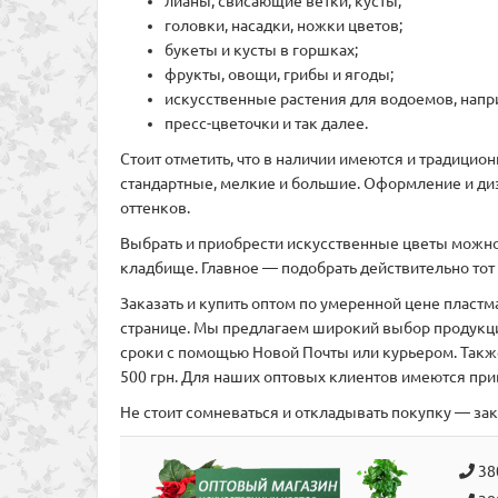
лианы, свисающие ветки, кусты;
головки, насадки, ножки цветов;
букеты и кусты в горшках;
фрукты, овощи, грибы и ягоды;
искусственные растения для водоемов, напри
пресс-цветочки и так далее.
Стоит отметить, что в наличии имеются и традицио
стандартные, мелкие и большие. Оформление и диз
оттенков.
Выбрать и приобрести искусственные цветы можно и
кладбище. Главное — подобрать действительно тот 
Заказать и купить оптом по умеренной цене пластм
странице. Мы предлагаем широкий выбор продукции
сроки с помощью Новой Почты или курьером. Также
500 грн. Для наших оптовых клиентов имеются пр
Не стоит сомневаться и откладывать покупку — за
38