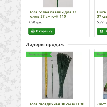
Нога голая павлин для 11
Нога 
голов 37 см ю-Н 110
37 см
7.50 грн.
5.77 г
В корзину
В
Лидеры продаж
Лидер продаж!
Лидер 
Нога гвоздичная 30 см ю-Н 30
Лист