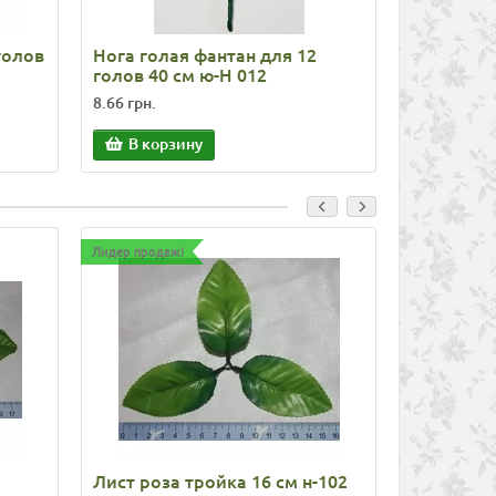
голов
Нога голая фантан для 12
Нога гола
голов 40 см ю-Н 012
голов 40 
8.66 грн.
7.22 грн.
В корзину
В корз
Лидер продаж!
Лидер продаж
Лист роза тройка 16 см н-102
Лист пион