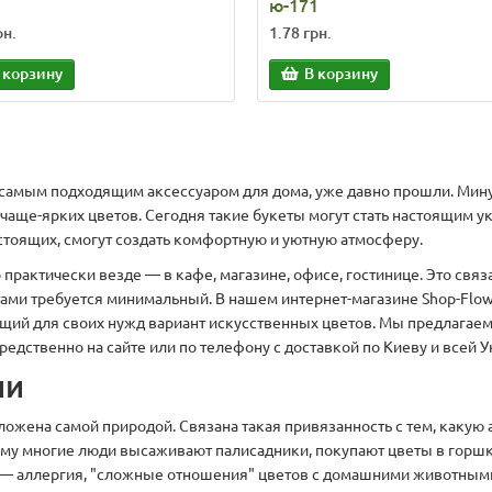
ю-171
рн.
1.78 грн.
 корзину
В корзину
 самым подходящим аксессуаром для дома, уже давно прошли. Мину
ричаще-ярких цветов. Сегодня такие букеты могут стать настоящи
астоящих, смогут создать комфортную и уютную атмосферу.
рактически везде — в кафе, магазине, офисе, гостинице. Это связа
тами требуется минимальный. В нашем интернет-магазине Shop-Flo
ящий для своих нужд вариант искусственных цветов. Мы предлагае
едственно на сайте или по телефону с доставкой по Киеву и всей У
ии
ложена самой природой. Связана такая привязанность с тем, какую
тому многие люди высаживают палисадники, покупают цветы в горш
 — аллергия, "сложные отношения" цветов с домашними животными