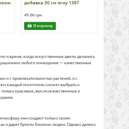
тиком
добавка 50 см ю-ну 1387
цветная 
кустиком 
49.06 грн.
72.15 грн.
В корзину
В корз
ло и время, когда искусственные цветы делались
м украшением любого помещения — качественные
но и с привлекательностью растений, и с
wers каждый посетитель сможет выбрать и
м только красивые, высококачественные и
краине.
 атмосферу они создают только своим
ках и дарят букеты близким людям. Однако далеко