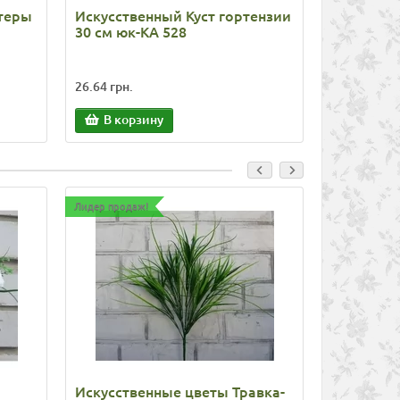
стеры
Искусственный Куст гортензии
Искусств
30 см юк-КА 528
60 см юк-
26.64 грн.
108.78 грн.
В корзину
В корз
Лидер продаж!
Лидер продаж
Искусственные цветы Травка-
Искусств