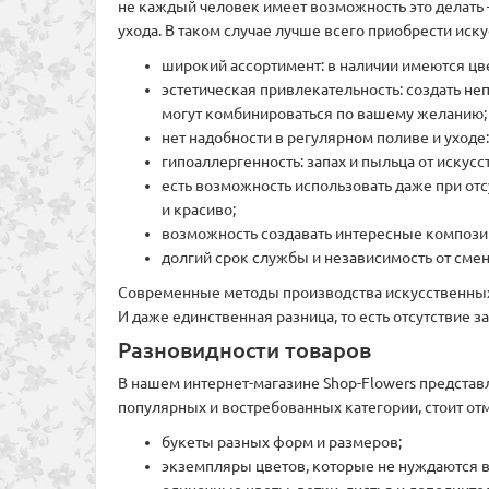
не каждый человек имеет возможность это делать
ухода. В таком случае лучше всего приобрести ис
широкий ассортимент: в наличии имеются цв
эстетическая привлекательность: создать н
могут комбинироваться по вашему желанию;
нет надобности в регулярном поливе и уходе
гипоаллергенность: запах и пыльца от искусст
есть возможность использовать даже при отс
и красиво;
возможность создавать интересные композиц
долгий срок службы и независимость от сме
Современные методы производства искусственных ц
И даже единственная разница, то есть отсутствие 
Разновидности товаров
В нашем интернет-магазине Shop-Flowers предста
популярных и востребованных категории, стоит отм
букеты разных форм и размеров;
экземпляры цветов, которые не нуждаются в