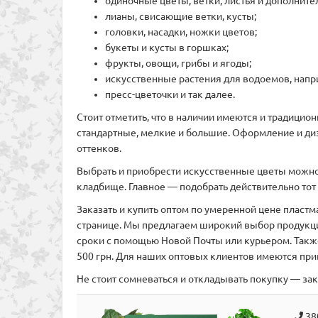
одиночные цветы, ветки, листья и дополнит
лианы, свисающие ветки, кусты;
головки, насадки, ножки цветов;
букеты и кусты в горшках;
фрукты, овощи, грибы и ягоды;
искусственные растения для водоемов, напри
пресс-цветочки и так далее.
Стоит отметить, что в наличии имеются и традицио
стандартные, мелкие и большие. Оформление и диз
оттенков.
Выбрать и приобрести искусственные цветы можно и
кладбище. Главное — подобрать действительно тот 
Заказать и купить оптом по умеренной цене пластм
странице. Мы предлагаем широкий выбор продукции
сроки с помощью Новой Почты или курьером. Также
500 грн. Для наших оптовых клиентов имеются пр
Не стоит сомневаться и откладывать покупку — за
38