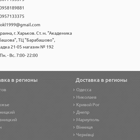
0958189881
0957133375
fokl1999@gmail.com
раина, г. Харьков. Ст. м. "Академика
башова", ТЦ "Барабашово",
адка 21-05 магазин № 192
Пн. - Вс. 7:00- 22:00
авка в регионы
Доставка в регионы
гов
Одесса
Николаев
ожье
Кривой Рог
ницкий
Днепр
вницкий
Мариуполь
н
Вінниця
Чернівці