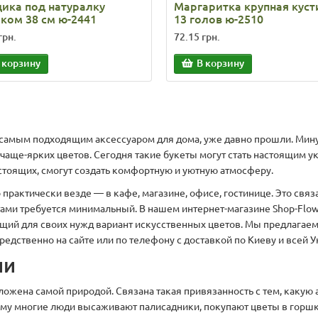
дика под натуралку
Маргаритка крупная кус
иком 38 см ю-2441
13 голов ю-2510
грн.
72.15 грн.
 корзину
В корзину
 самым подходящим аксессуаром для дома, уже давно прошли. Мину
ричаще-ярких цветов. Сегодня такие букеты могут стать настоящи
астоящих, смогут создать комфортную и уютную атмосферу.
рактически везде — в кафе, магазине, офисе, гостинице. Это связа
тами требуется минимальный. В нашем интернет-магазине Shop-Flo
ящий для своих нужд вариант искусственных цветов. Мы предлагае
едственно на сайте или по телефону с доставкой по Киеву и всей У
ии
ложена самой природой. Связана такая привязанность с тем, какую
тому многие люди высаживают палисадники, покупают цветы в горш