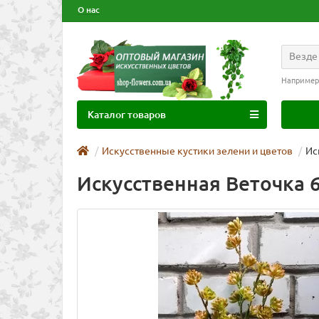
О нас
Везде
Например
Каталог товаров
Искусcтвенные кустики зелени и цветов
Ис
Искусственная Веточка 