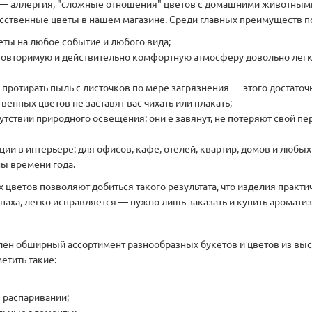
 — аллергия, "сложные отношения" цветов с домашними животными
кусственные цветы в нашем магазине. Среди главных преимуществ 
еты на любое событие и любого вида;
еповторимую и действительно комфортную атмосферу довольно легк
: протирать пыль с листочков по мере загрязнения — этого достато
венных цветов не заставят вас чихать или плакать;
утствии природного освещения: они е завянут, не потеряют свой пе
ии в интерьере: для офисов, кафе, отелей, квартир, домов и любы
ны времени года.
ветов позволяют добиться такого результата, что изделия практи
запаха, легко исправляется — нужно лишь заказать и купить аромат
влен обширный ассортимент разнообразных букетов и цветов из вы
етить такие:
 распаривании;