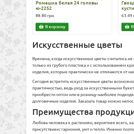
Ромашка белая 24 головы
Гвоз
ю-2252
куст
88.80 грн.
63.49 
В корзину
В
Искусственные цветы
Времена, когда искусственные цветы считались не
только из грубого пластика и с использованием к
изделия, которые практически не отличаются от н
Сегодня встретить искусственные цветы возможно п
практичностью, ведь уход за искусственными буке
приобрести оптом или в розницу наиболее подход
долговечные изделия. Заказать товар можно непоср
Преимущества продукц
Любовь человека к растениям, вероятнее всего, за
присутствием: гармония, уют и тепло. Именно поэ