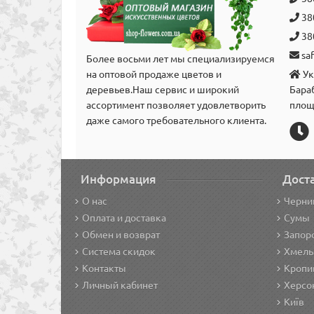
38
38
sa
Более восьми лет мы специализируемся
на оптовой продаже цветов и
Ук
деревьев.Наш сервис и широкий
Бара
аcсортимент позволяет удовлетворить
площ
даже самого требовательного клиента.
Информация
Дост
О нас
Черни
Оплата и доставка
Сумы
Обмен и возврат
Запор
Система скидок
Хмель
Контакты
Кропи
Личный кабинет
Херсо
Київ