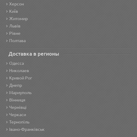
Херсон
Київ
Житомир
Львів
Рівне
Полтава
Доставка в регионы
Одесса
Николаев
Кривой Рог
Днепр
Мариуполь
Вінниця
Чернівці
Черкаси
Тернопіль
Івано-Франківськ